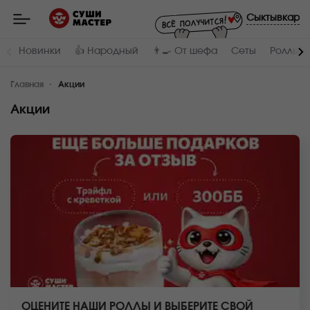
Мастер
-
Сыктывкар
заказ
и
доставка
Новинки
👍 Народный
👨‍🍳 От шефа
Сеты
Роллы и
суши,
роллов,
сетов,
Главная
WOK
Акции
в
Сыктывкаре
Акции
ОЦЕНИТЕ НАШИ РОЛЛЫ И ВЫБЕРИТЕ СВОЙ