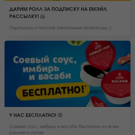
ДАРИМ РОЛЛ ЗА ПОДПИСКУ НА ЕМЭЙЛ
РАССЫЛКУ! 🤗
Подпишись и получай уникальные промокоды ;)
У НАС БЕСПЛАТНО! 🤑
Соевый соус, имбирь и васаби бесплатно ко всем
роллам и сетам