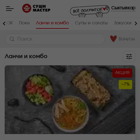
Мастер
-
Сыктывкар
заказ
и
доставка
ВОК
Поке
Ланчи и комбо
Супы и салаты
Закуски
суши,
роллов,
сетов,
WOK
Бонусы
в
Сыктывкаре
Ланчи и комбо
АКЦИЯ
−7%