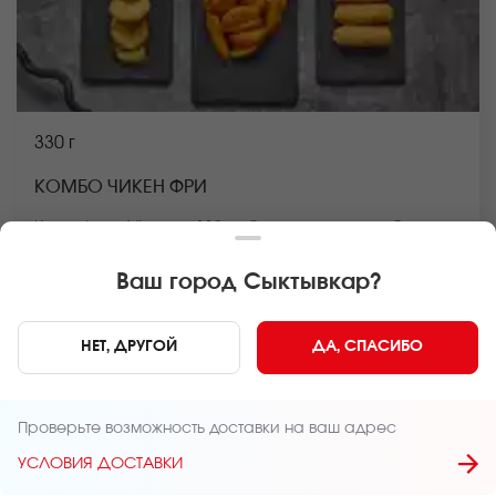
330 г
КОМБО ЧИКЕН ФРИ
Картофель Айдахо - 110гр, Сырные палочки - 5шт,
Наггетсы куриные - 6шт. Вес: 320гр. *Внешний вид
блюда может отличаться от фото на сайте.
Ваш город
Сыктывкар
?
В КОРЗИНУ
459 руб
НЕТ, ДРУГОЙ
ДА, СПАСИБО
Главная
Ланчи и комбо
Проверьте возможность доставки на ваш адрес
УСЛОВИЯ ДОСТАВКИ