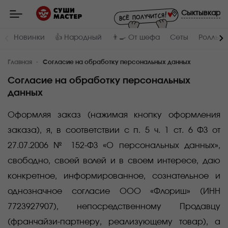
Мастер
-
Сыктывкар
заказ
и
доставка
Новинки
👍 Народный
👨‍🍳 От шефа
Сеты
Роллы и
суши,
роллов,
сетов,
Главная
WOK
Согласие на обработку персональных данных
в
Сыктывкаре
Согласие на обработку персональных
данных
Оформляя заказ (нажимая кнопку оформления
заказа), я, в соответствии с п. 5 ч. 1 ст. 6 ФЗ от
27.07.2006 № 152-ФЗ «О персональных данных»,
свободно, своей волей и в своем интересе, даю
конкретное, информированное, сознательное и
однозначное согласие ООО «Флориш» (ИНН
7723927907), непосредственному Продавцу
(франчайзи-партнеру, реализующему товар), а