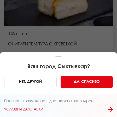
145 г
1 шт.
ОНИГИРИ ТЕМПУРА С КРЕВЕТКОЙ
Креветка, крем чиз, темпурный кляр, панировочные
сухари, рис *Внешний вид блюда может отличаться от
фото на сайте.
Ваш город
Сыктывкар
?
В КОРЗИНУ
199 руб
НЕТ, ДРУГОЙ
ДА, СПАСИБО
Главная
Онигири и трайфлы
Проверьте возможность доставки на ваш адрес
УСЛОВИЯ ДОСТАВКИ