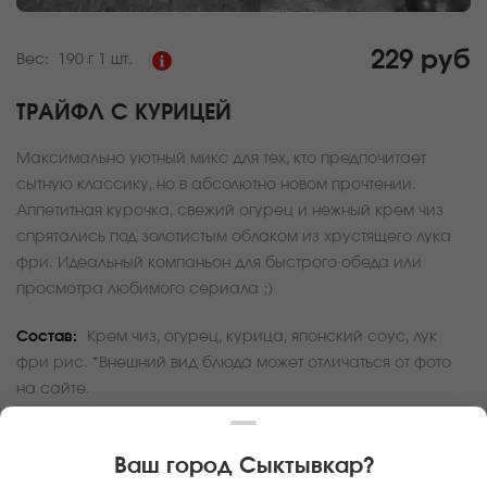
229 руб
Вес:
190 г
1 шт.
ТРАЙФЛ С КУРИЦЕЙ
Максимально уютный микс для тех, кто предпочитает
сытную классику, но в абсолютно новом прочтении.
Аппетитная курочка, свежий огурец и нежный крем чиз
спрятались под золотистым облаком из хрустящего лука
фри. Идеальный компаньон для быстрого обеда или
просмотра любимого сериала ;)
Состав:
Крем чиз, огурец, курица, японский соус, лук
фри рис. *Внешний вид блюда может отличаться от фото
на сайте.
За покупку вам будет начислено
6
баллов
Ваш город
Сыктывкар
?
Карта доставки