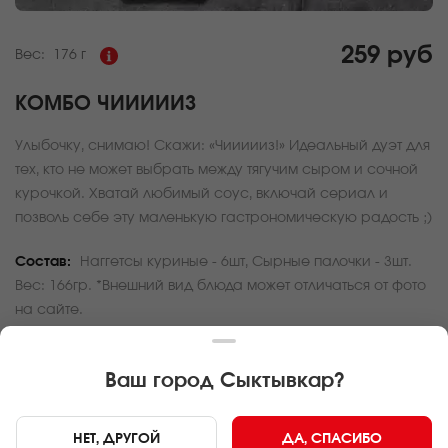
259 руб
Вес:
176 г
КОМБО ЧИИИИИЗ
Улыбочку, снимаю! Скажи: «Чиииииз!» Идеальный дуэт для
тех, кто не может выбрать между тягучим сыром и сочной
курочкой. Хватай любимый соус, включай сериал и
позволь себе эту маленькую гастрономическую радость ;)
Состав:
Наггетсы куриные - 6шт, Сырные палочки - 3шт.
Вес: 166гр. *Внешний вид блюда может отличаться от фото
на сайте.
За покупку вам будет начислено
7
баллов
Ваш город
Сыктывкар
?
Карта доставки
НЕТ, ДРУГОЙ
ДА, СПАСИБО