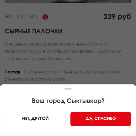
239 руб
Вес:
110 г
5 шт.
СЫРНЫЕ ПАЛОЧКИ
Тянущееся удовольствие! Аппетитные палочки из
тянущегося сыра в хрустящей панировке – идеальная
закуска для дружной компании.
Состав:
Сырные палочки *Внешний вид блюда может
отличаться от фото на сайте.
За покупку вам будет начислено
7
баллов
Ваш город
Сыктывкар
?
Карта доставки
НЕТ, ДРУГОЙ
ДА, СПАСИБО
Главная
Закуски
Сырные палочки