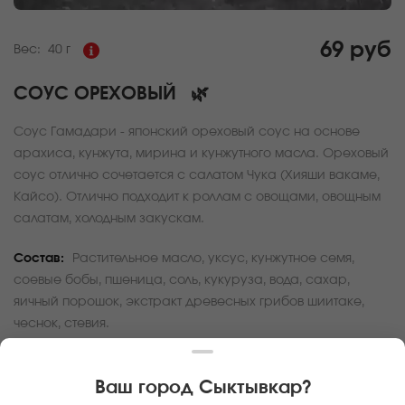
69 руб
Вес:
40 г
СОУС ОРЕХОВЫЙ
🌿
Соус Гамадари - японский ореховый соус на основе
арахиса, кунжута, мирина и кунжутного масла. Ореховый
соус отлично сочетается с салатом Чука (Хияши вакаме,
Кайсо). Отлично подходит к роллам с овощами, овощным
салатам, холодным закускам.
Состав:
Растительное масло, уксус, кунжутное семя,
соевые бобы, пшеница, соль, кукуруза, вода, сахар,
яичный порошок, экстракт древесных грибов шиитаке,
чеснок, стевия.
За покупку вам будет начислено
2
баллов
Ваш город
Сыктывкар
?
Карта доставки