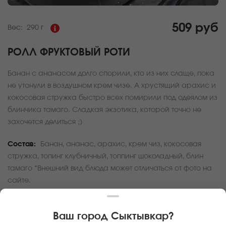
509 руб
Вес:
290 г
РОЛЛ ФРУКТОВЫЙ РОТИ
Банан с ананасом долго спорили, кто из них слаще, пока
не утонули в воздушном крем чизе. А хрустящий арахис и
кокосовая стружка быстро всех помирили под одеялом из
блинчика тамаго. Сладкая экзотика, которой точно не
захочется делиться ;)
Состав:
Банан, ананас, арахис, крем чиз, кокосовая
стружка, топинг клубничный, топпинг шоколадный, блин
тамаго *Внешний вид блюда может отличаться от фото на
сайте.
За покупку вам будет начислено
15
баллов
Ваш город
Сыктывкар
?
Карта доставки