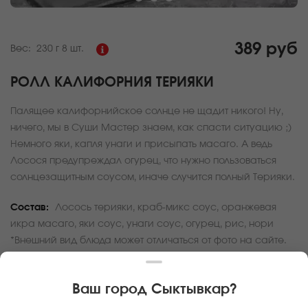
389 руб
Вес:
230 г
8 шт.
РОЛЛ КАЛИФОРНИЯ ТЕРИЯКИ
Палящее калифорнийское солнце не щадит никого! Ну,
ничего, мы в Суши Мастер знаем, как спасти ситуацию ;)
Немного яки, капля унаги и присыпать масаго. А ведь
Лосося предупреждал огурец, что нужно пользоваться
солнцезащитным соусом, иначе случится полный Терияки.
Состав:
Лосось терияки, краб-микс соус, оранжевая
икра масаго, яки соус, унаги соус, огурец, рис, нори
*Внешний вид блюда может отличаться от фото на сайте.
За покупку вам будет начислено
11
баллов
Ваш город
Сыктывкар
?
Карта доставки