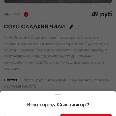
49 руб
Вес:
40 г
СОУС СЛАДКИЙ ЧИЛИ
🌶
Соус Тайский Сладкий чили - прозрачный соус с с
красным оттенком с измельчённым перцем. Вкус сладко-
острый. Отлично подходит к роллам и горячим закускам
из креветок, ВОКам с морепродуктами. Отлично
сочетается с соусом "Терияки", смешивая два соуса в
соуснике.
Состав:
Сахар, вода, перец чили, соль, чеснок, крахмал,
уксусная кислота.
За покупку вам будет начислено
1
баллов
Ваш город
Сыктывкар
?
Карта доставки