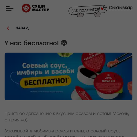
Мастер
-
Сыктывкар
заказ
и
доставка
суши,
НАЗАД
роллов,
сетов,
WOK
в
У нас бесплатно! 🤑
Сыктывкаре
Приятное дополнение к вкусным роллам и сетам! Мелочь,
а приятно)
Заказывайте любимые роллы и сеты, а соевый соус,