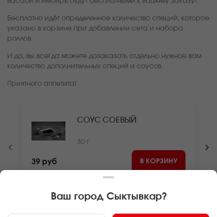
васаби и имбирь будут бесплатными к вашему заказу!
Бесплатно идёт определенное количество специй, которое
указано в корзине при добавлении сета и набора
роллов.
И да, вы всегда можете дозаказать отдельно нужное вам
количество дополнительных специй и соусов.
Приятного аппетита!
СОУС СОЕВЫЙ
30 г
В КОРЗИНУ
39 руб
Ваш город
Сыктывкар
?