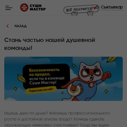
Мастер
-
Сыктывкар
заказ
и
доставка
суши,
НАЗАД
роллов,
сетов,
WOK
в
Стань частью нашей душевной
Сыктывкаре
команды!
Ищешь дело по душе? Желаешь профессионального
роста и достойной оплаты труда? Хочешь сделать
окружающих немножко счастливее? Тогда мы ждем