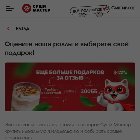
Мастер
-
Сыктывкар
заказ
и
доставка
суши,
НАЗАД
роллов,
сетов,
WOK
в
Оцените наши роллы и выберите свой
Сыктывкаре
подарок!
Именно ваши отзывы вдохновляют поваров Суши Мастер
крутить идеальную Филадельфию и собирать самые
сочные сеты.