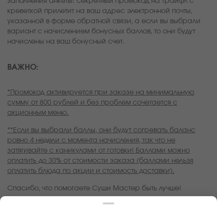
заполнения анкеты: секретный промокод на Трайфл с
креветкой прилетит на ваш адрес электронной почты,
указанной в форме обратной связи, а если вы выбрали
вариант с начислением бонусных баллов, то они будут
начислены на ваш бонусный счет.
ВАЖНО:
*Промокод активируется при заказе на минимальную
сумму от 800 рублей и без проблем сочетается с
акционным меню.
**Если вы выбрали баллы, они будут согревать баланс
ровно 4 недели с момента начисления, так что не
затягивайте с каникулами от готовки! Баллами можно
оплатить до 30% от стоимости заказа (баллами нельзя
оплатить блюда по акции и стоимость доставки).
Спасибо, что помогаете Суши Мастер быть лучше!