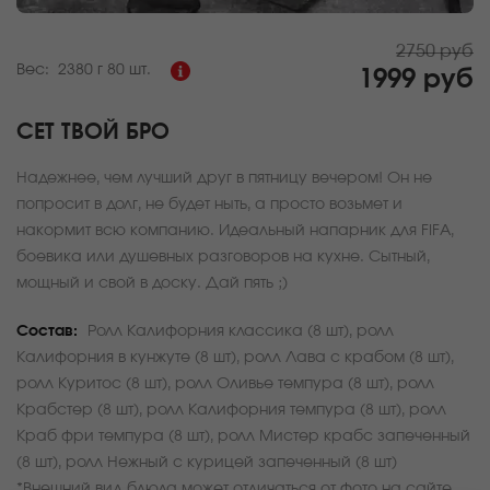
2750 руб
Вес:
2380 г
80 шт.
1999 руб
СЕТ ТВОЙ БРО
Надежнее, чем лучший друг в пятницу вечером! Он не
попросит в долг, не будет ныть, а просто возьмет и
накормит всю компанию. Идеальный напарник для FIFA,
боевика или душевных разговоров на кухне. Сытный,
мощный и свой в доску. Дай пять ;)
Состав:
Ролл Калифорния классика (8 шт), ролл
Калифорния в кунжуте (8 шт), ролл Лава с крабом (8 шт),
ролл Куритос (8 шт), ролл Оливье темпура (8 шт), ролл
Крабстер (8 шт), ролл Калифорния темпура (8 шт), ролл
Краб фри темпура (8 шт), ролл Мистер крабс запеченный
(8 шт), ролл Нежный с курицей запеченный (8 шт)
*Внешний вид блюда может отличаться от фото на сайте.