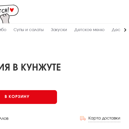
Мас
-
зак
и
дос
суш
ролл
мбо
Супы и салаты
Закуски
Детское меню
Десерт
сето
WO
в
Сык
Я В КУНЖУТЕ
В КОРЗИНУ
Карта доставки
ллов