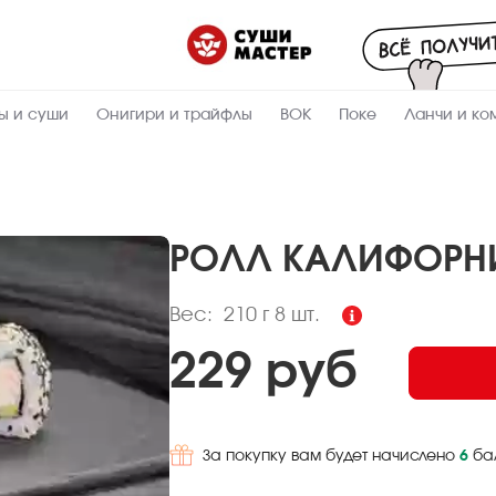
Пищевая
ценность
:
210
Вес, г
ы и суши
Онигири и трайфлы
ВОК
Поке
Ланчи и ко
4.2
Жиры, г
5.8
Белки, г
34.5
Углеводы,
г
РОЛЛ КАЛИФОРНИ
202.4
Ккал
Вес:
210 г
8 шт.
229 руб
За покупку вам будет начислено
6
ба