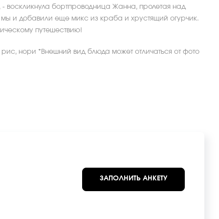
», - воскликнула бортпроводница Жанна, пролетая над
 мы и добавили еще микс из краба и хрустящий огурчик.
мическому путешествию!
, рис, нори *Внешний вид блюда может отличаться от фото
ЗАПОЛНИТЬ АНКЕТУ