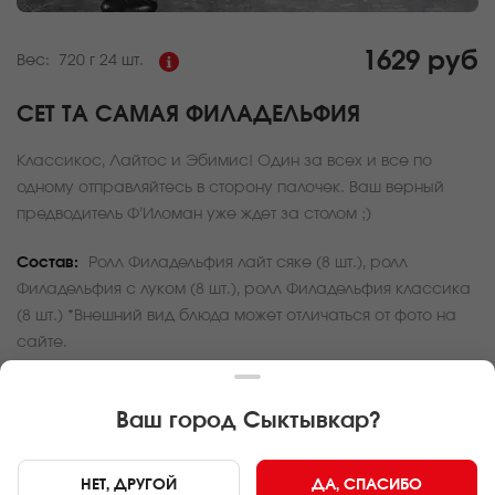
1629 руб
Вес:
720 г
24 шт.
СЕТ ТА САМАЯ ФИЛАДЕЛЬФИЯ
Классикос, Лайтос и Эбимис! Один за всех и все по
одному отправляйтесь в сторону палочек. Ваш верный
предводитель Ф’Иломан уже ждет за столом ;)
Состав:
Ролл Филадельфия лайт сяке (8 шт.), ролл
Филадельфия с луком (8 шт.), ролл Филадельфия классика
(8 шт.) *Внешний вид блюда может отличаться от фото на
сайте.
За покупку вам будет начислено
48
баллов
Ваш город
Сыктывкар
?
Карта доставки
НЕТ, ДРУГОЙ
ДА, СПАСИБО