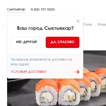
Сыктывкар
8 800 707 5550
Новинки
👍 Народный
👨‍🍳 От шефа
Сеты
Ролл
Ваш город
Сыктывкар
?
НАЗАД
НЕТ, ДРУГОЙ
ДА, СПАСИБО
Проверьте возможность доставки на
ваш адрес
УСЛОВИЯ ДОСТАВКИ