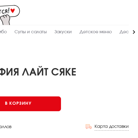
Мас
-
зак
и
дос
суш
ролл
мбо
Супы и салаты
Закуски
Детское меню
Десерт
сето
WO
в
Сык
ИЯ ЛАЙТ СЯКЕ
В КОРЗИНУ
Карта доставки
аллов