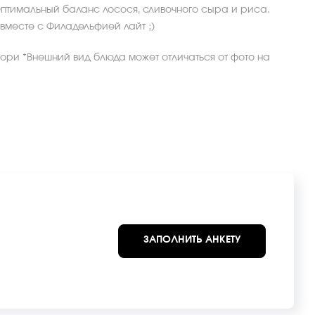
птимальный баланс лосося, сливочного сыра и риса.
вместе с Филадельфией лайт ;)
 нори *Внешний вид блюда может отличаться от фото на
ЗАПОЛНИТЬ АНКЕТУ