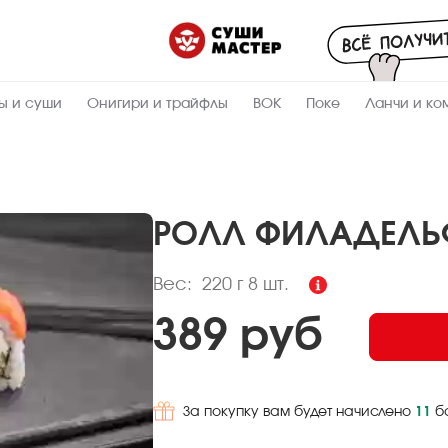
Пищевая
ценность
:
220
Вес, г
ы и суши
Онигири и трайфлы
ВОК
Поке
Ланчи и ко
7.3
Жиры, г
5.5
Белки, г
30
Углеводы,
г
РОЛЛ ФИЛАДЕЛЬФ
208.6
Ккал
Вес:
220 г
8 шт.
389 руб
За покупку вам будет начислено
11
б