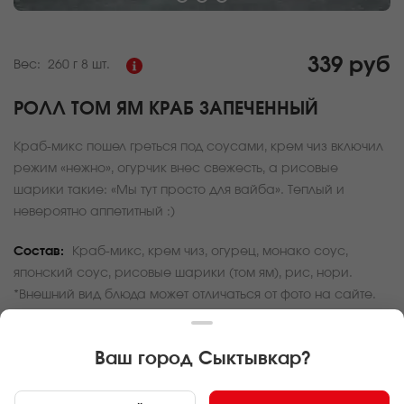
339 руб
Вес:
260 г
8 шт.
РОЛЛ ТОМ ЯМ КРАБ ЗАПЕЧЕННЫЙ
Краб-микс пошел греться под соусами, крем чиз включил
режим «нежно», огурчик внес свежесть, а рисовые
шарики такие: «Мы тут просто для вайба». Теплый и
невероятно аппетитный :)
Состав:
Краб-микс, крем чиз, огурец, монако соус,
японский соус, рисовые шарики (том ям), рис, нори.
*Внешний вид блюда может отличаться от фото на сайте.
За покупку вам будет начислено
10
баллов
Ваш город
Сыктывкар
?
Карта доставки