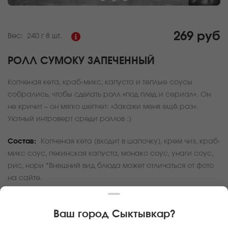
269 руб
Вес:
240 г
8 шт.
РОЛЛ СУМОКУ ЗАПЕЧЕННЫЙ
Копченая кета, краб-микс, капуста и теплые соусы
собрались, чтобы сделать ролл «под плед и сериал». Он
не кричит – он мягко шепчет: «Закажи меня ещё раз».
Уютный интроверт среди роллов :)
Состав:
Копченая кета (входит в шапочку), крем чиз, краб-
микс соус, пекинская капуста, монако соус, унаги соус,
рис, нори *Внешний вид блюда может отличаться от фото
на сайте.
За покупку вам будет начислено
8
баллов
Ваш город
Сыктывкар
?
Карта доставки