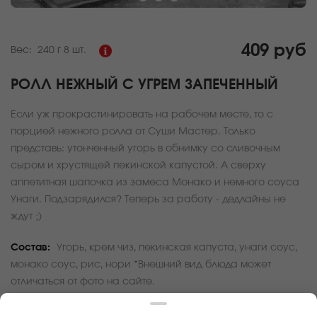
409 руб
Вес:
240 г
8 шт.
РОЛЛ НЕЖНЫЙ С УГРЕМ ЗАПЕЧЕННЫЙ
Если уж прокрастинировать на рабочем месте, то с
порцией нежного ролла от Суши Мастер. Только
представь: утонченный угорь в обнимку со сливочным
сыром и хрустящей пекинской капустой. А сверху
аппетитная шапочка из замеса Монако и немного соуса
Унаги. Подзарядился? Теперь за работу - дедлайны не
ждут ;)
Состав:
Угорь, крем чиз, пекинская капуста, унаги соус,
монако соус, рис, нори *Внешний вид блюда может
отличаться от фото на сайте.
За покупку вам будет начислено
12
баллов