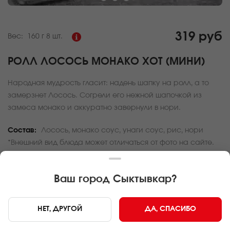
319 руб
Вес:
160 г
8 шт.
РОЛЛ ЛОСОСЬ МОНАКО ХОТ (МИНИ)
Народная мудрость гласит: надень шапку на ролл, а то
замерзнет Лосось. Согрели его нежной шапочкой из
замеса монако и аккуратно завернули в нори.
Состав:
Лосось, монако соус, унаги соус, рис, нори
*Внешний вид блюда может отличаться от фото на сайте.
За покупку вам будет начислено
9
баллов
Ваш город
Сыктывкар
?
Карта доставки
НЕТ, ДРУГОЙ
ДА, СПАСИБО
Главная
Роллы и суши
Ролл Лосось монако хот (мини)