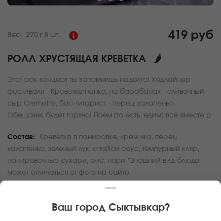
419 руб
Вес:
270 г
8 шт.
РОЛЛ ХРУСТЯЩАЯ КРЕВЕТКА
🌶
Этот рок-концерт ты запомнишь надолго! Хедлайнер
фестиваля - Креветка панко, на барабанах - сливочный
сыр Cremette, бас-гитарист - перец халапеньо.
Обещаем, будет горячо! Поем (то есть, едим) все вместе ;)
Состав:
Креветка в панировке, крем чиз, перец
халапеньо, зеленый лук, спайси соус, темпурный кляр,
панировочные сухари, рис, нори *Внешний вид блюда
может отличаться от фото на сайте.
За покупку вам будет начислено
12
баллов
Ваш город
Сыктывкар
?
Карта доставки