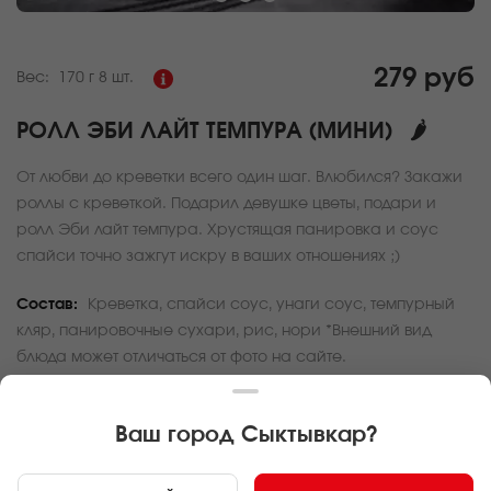
279 руб
Вес:
170 г
8 шт.
РОЛЛ ЭБИ ЛАЙТ ТЕМПУРА (МИНИ)
🌶
От любви до креветки всего один шаг. Влюбился? Закажи
роллы с креветкой. Подарил девушке цветы, подари и
ролл Эби лайт темпура. Хрустящая панировка и соус
спайси точно зажгут искру в ваших отношениях ;)
Состав:
Креветка, спайси соус, унаги соус, темпурный
кляр, панировочные сухари, рис, нори *Внешний вид
блюда может отличаться от фото на сайте.
За покупку вам будет начислено
8
баллов
Ваш город
Сыктывкар
?
Карта доставки