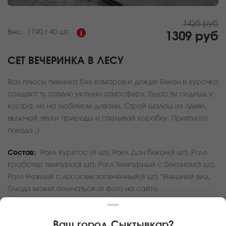
1425 руб
Вес:
1190 г
40 шт.
1309 руб
СЕТ ВЕЧЕРИНКА В ЛЕСУ
Все плюсы пикника без комаров и дождя! Бекон и курочка
создают ту самую уютную атмосферу, будто ты сидишь у
костра, но на любимом диване. Строй шалаш из одеял,
включай звуки природы и открывай коробку. Приятного
похода ;)
Состав:
Ролл Куритос (8 шт), Ролл Дон бекон(8 шт), Ролл
Крабстер темпура(8 шт), Ролл Темпурный с беконом(8 шт),
Ролл Нежный с лососем запеченный(8 шт) *Внешний вид
блюда может отличаться от фото на сайте.
За покупку вам будет начислено
39
баллов
Ваш город
Сыктывкар
?