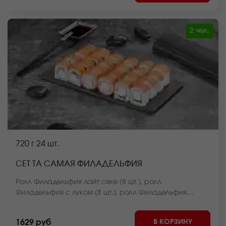
ролл Чикен темпура (8 шт.), ролл Крабстер (8 шт.),
ролл Оливье темпура (8 шт.) *Внешний вид блюда
может отличаться от фото на сайте.
2 чел.
720 г
24 шт.
СЕТ ТА САМАЯ ФИЛАДЕЛЬФИЯ
Ролл Филадельфия лайт сяке (8 шт.), ролл
Филадельфия с луком (8 шт.), ролл Филадельфия
классика (8 шт.) *Внешний вид блюда может
отличаться от фото на сайте.
В КОРЗИНУ
1629 руб