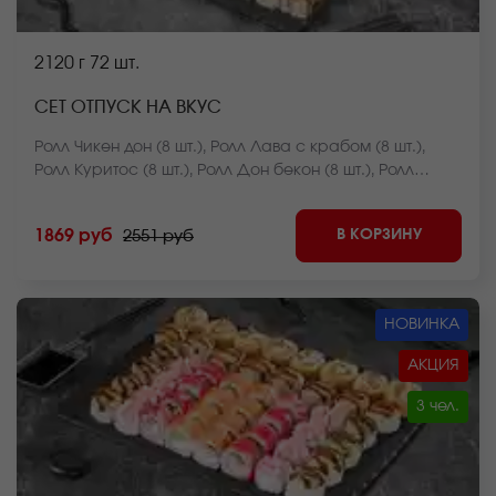
2120 г
72 шт.
СЕТ ОТПУСК НА ВКУС
Ролл Чикен дон (8 шт.), Ролл Лава с крабом (8 шт.),
Ролл Куритос (8 шт.), Ролл Дон бекон (8 шт.), Ролл
Мистер крабс запеченный (8 шт.), Ролл Нежный с
курицей запеченный (8 шт.), Ролл Оливье темпура (8
В КОРЗИНУ
1869 руб
2551 руб
шт.), Ролл Калифорния темпура (8 шт.), Ролл Лосось
фри темпура (8 шт.) *Внешний вид блюда может
отличаться от фото на сайте.
НОВИНКА
АКЦИЯ
3 чел.