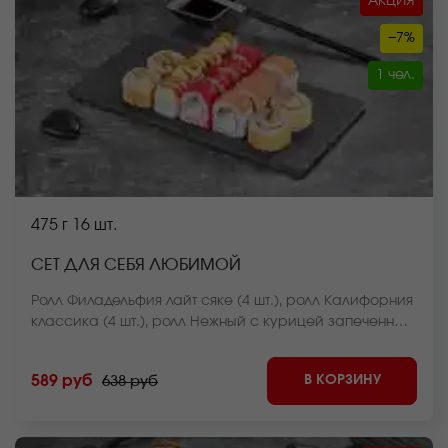
АКЦИЯ
−7%
1 чел.
475 г
16 шт.
СЕТ ДЛЯ СЕБЯ ЛЮБИМОЙ
Ролл Филадельфия лайт сяке (4 шт.), ролл Калифорния
классика (4 шт.), ролл Нежный с курицей запеченный
(4 шт.), ролл Чикен темпура (4 шт.) *Внешний вид
блюда может отличаться от фото на сайте.
В КОРЗИНУ
589 руб
638 руб