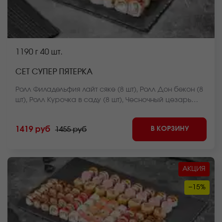
1190 г
40 шт.
СЕТ СУПЕР ПЯТЕРКА
Ролл Филадельфия лайт сяке (8 шт), Ролл Дон бекон (8
шт), Ролл Курочка в саду (8 шт), Чесночный цезарь
ролл (8 шт), Ролл Нежный с курицей запеченный(8 шт).
*Внешний вид блюда может отличаться от фото на
В КОРЗИНУ
1419 руб
1455 руб
сайте.
АКЦИЯ
−15%