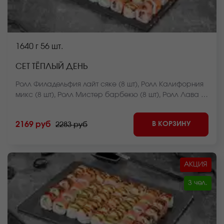
1640 г
56 шт.
СЕТ ТЁПЛЫЙ ДЕНЬ
Ролл Филадельфия лайт сяке (8 шт), Ролл Калифорния
микс (8 шт), Ролл Мистер барбекю (8 шт), Ролл Лава с
креветкой (8 шт), Ролл Чикен темпура (8 шт), Ролл
Нежный с курицей запеченный (8 шт), Ролл Сумоку
В КОРЗИНУ
2169 руб
2283 руб
запеченный (8 шт). *Внешний вид блюда может
отличаться от фото на сайте.
АКЦИЯ
3 чел.