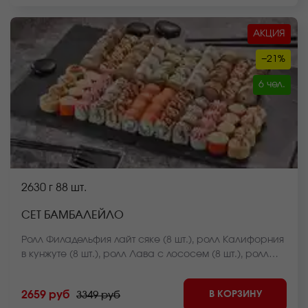
АКЦИЯ
−21%
6 чел.
2630 г
88 шт.
СЕТ БАМБАЛЕЙЛО
Ролл Филадельфия лайт сяке (8 шт.), ролл Калифорния
в кунжуте (8 шт.), ролл Лава с лососем (8 шт.), ролл
Куритос (8 шт.), ролл Дон бекон (8 шт.), ролл Монако
запеченный (8 шт.), ролл Нежный с курицей
В КОРЗИНУ
2659 руб
3349 руб
запеченный (8 шт.), ролл Калифорния темпура (8 шт.),