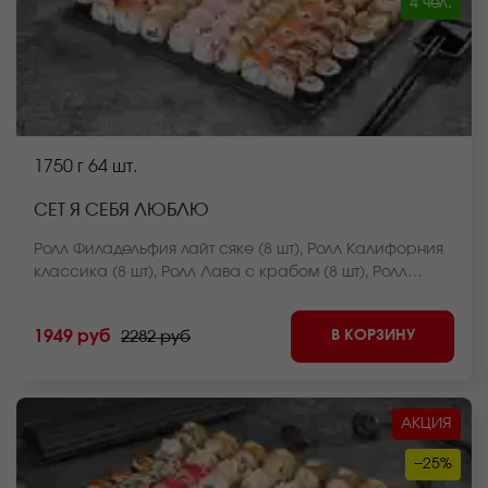
4 чел.
1750 г
64 шт.
СЕТ Я СЕБЯ ЛЮБЛЮ
Ролл Филадельфия лайт сяке (8 шт), Ролл Калифорния
классика (8 шт), Ролл Лава с крабом (8 шт), Ролл
Чикен дон (8 шт), Мини ролл с беконом (8 шт), Ролл
Чикен фри HOT запеченный (8 шт), Ролл Чикен темпура
В КОРЗИНУ
1949 руб
2282 руб
(8 шт), Ролл Лосось фри темпура (8 шт) *Внешний вид
блюда может отличаться от фото на сайте.
АКЦИЯ
−25%