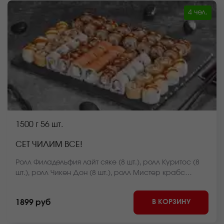
4 чел.
1500 г
56 шт.
СЕТ ЧИЛИМ ВСЕ!
Ролл Филадельфия лайт сяке (8 шт.), ролл Куритос (8
шт.), ролл Чикен Дон (8 шт.), ролл Мистер крабс
запеченный (8 шт.), ролл Чикен темпура (8 шт.), ролл
Сяке лайт темпура (8 шт.), ролл Бекон лайт темпура (8
В КОРЗИНУ
1899 руб
шт.) *Внешний вид блюда может отличаться от фото на
сайте.