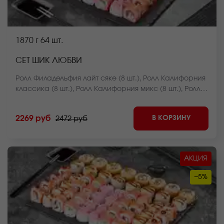
1870 г
64 шт.
СЕТ ШИК ЛЮБВИ
Ролл Филадельфия лайт сяке (8 шт.), Ролл Калифорния
классика (8 шт.), Ролл Калифорния микс (8 шт.), Ролл
Лава с креветкой (8 шт.), Ролл Огненная креветка (8
шт.), Ролл Курочка в саду (8 шт.), Чесночный цезарь
В КОРЗИНУ
2269 руб
2472 руб
ролл (8 шт.), Ролл Крабстер темпура (8 шт.). *Внешний
вид блюда может отличаться от фото на сайте.
АКЦИЯ
−5%