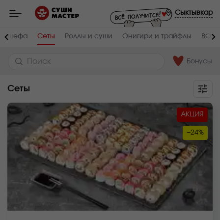
Мастер
-
Сыктывкар
заказ
и
доставка
 От шефа
Сеты
Роллы и суши
Онигири и трайфлы
ВОК
суши,
роллов,
сетов,
WOK
Бонусы
в
Сыктывкаре
Сеты
АКЦИЯ
−24%