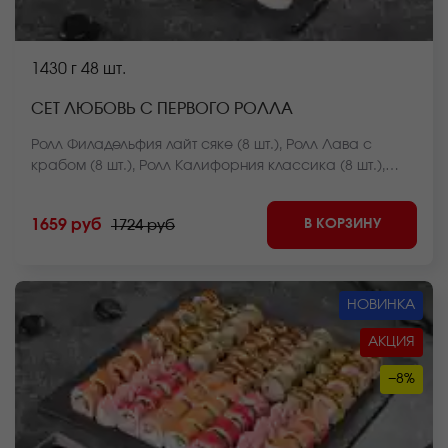
1430 г
48 шт.
СЕТ ЛЮБОВЬ С ПЕРВОГО РОЛЛА
Ролл Филадельфия лайт сяке (8 шт.), Ролл Лава с
крабом (8 шт.), Ролл Калифорния классика (8 шт.),
Ролл Курочка в саду (8 шт.), Чесночный цезарь ролл (8
шт.), Ролл Чикен темпура (8 шт.). *Внешний вид блюда
В КОРЗИНУ
1659 руб
1724 руб
может отличаться от фото на сайте.
НОВИНКА
АКЦИЯ
−8%