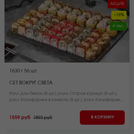
АКЦИЯ
−18%
4 чел.
1630 г
56 шт.
СЕТ ВОКРУГ СВЕТА
Ролл Дон бекон (8 шт.), ролл Острая курица (8 шт.),
ролл Калифорния в кунжуте (8 шт.), ролл Калифорния
классика (8 шт.), ролл Оливье темпура (8 шт.), ролл
Темпурный с беконом (8 шт.), ролл Чикен фри хот
В КОРЗИНУ
1559 руб
1893 руб
запеченный (8 шт.) *Внешний вид блюда может
отличаться от фото на сайте.