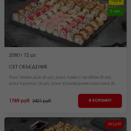
−26%
5 чел.
2080 г
72 шт.
СЕТ ОБЪЕДЕНИЕ
Ролл Чикен Дон (8 шт), ролл Лава с крабом (8 шт),
ролл Куритос (8 шт), ролл Калифорния классика (8
шт), ролл Калифорния в кунжуте (8 шт), ролл Краб фри
темпура (8 шт), ролл Оливье темпура (8 шт), ролл
В КОРЗИНУ
1789 руб
2421 руб
Калифорния темпура (8 шт), ролл Мистер крабс
запеченный (8 шт) *Внешний вид блюда может
отличаться от фото на сайте.
АКЦИЯ