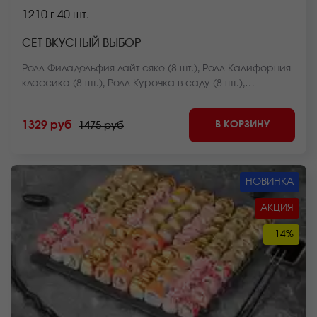
1210 г
40 шт.
СЕТ ВКУСНЫЙ ВЫБОР
Ролл Филадельфия лайт сяке (8 шт.), Ролл Калифорния
классика (8 шт.), Ролл Курочка в саду (8 шт.),
Чесночный цезарь ролл (8 шт.), Ролл Чикен темпура (8
шт.) *Внешний вид блюда может отличаться от фото на
В КОРЗИНУ
1329 руб
1475 руб
сайте.
НОВИНКА
АКЦИЯ
−14%