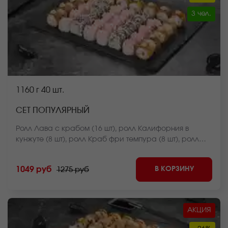
3 чел.
1160 г
40 шт.
СЕТ ПОПУЛЯРНЫЙ
Ролл Лава с крабом (16 шт), ролл Калифорния в
кунжуте (8 шт), ролл Краб фри темпура (8 шт), ролл
Крабстер темпура (8 шт) *Внешний вид блюда может
отличаться от фото на сайте.
В КОРЗИНУ
1049 руб
1275 руб
АКЦИЯ