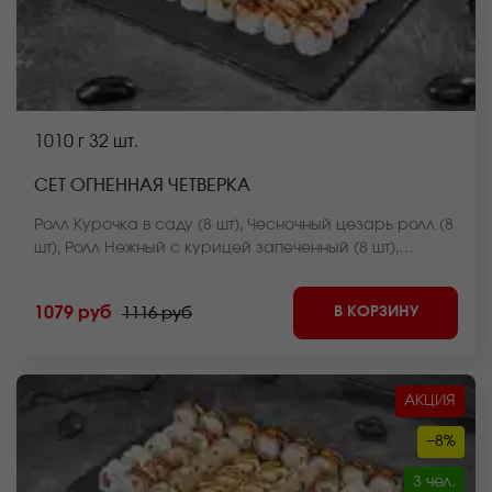
1010 г
32 шт.
СЕТ ОГНЕННАЯ ЧЕТВЕРКА
Ролл Курочка в саду (8 шт), Чесночный цезарь ролл (8
шт), Ролл Нежный с курицей запеченный (8 шт),
Цезарь ролл запеченный (8 шт). *Внешний вид блюда
может отличаться от фото на сайте.
В КОРЗИНУ
1079 руб
1116 руб
АКЦИЯ
−8%
3 чел.