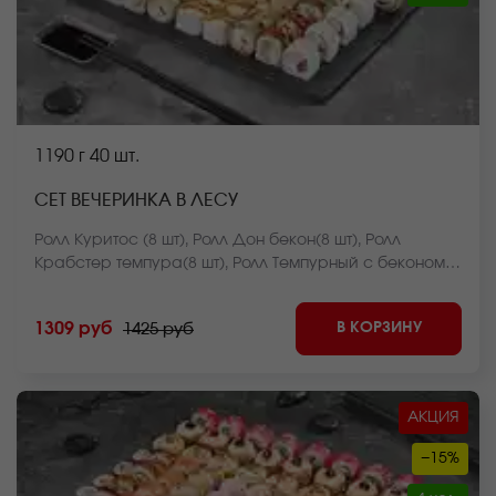
1190 г
40 шт.
СЕТ ВЕЧЕРИНКА В ЛЕСУ
Ролл Куритос (8 шт), Ролл Дон бекон(8 шт), Ролл
Крабстер темпура(8 шт), Ролл Темпурный с беконом(8
шт), Ролл Нежный с лососем запеченный(8 шт)
*Внешний вид блюда может отличаться от фото на
В КОРЗИНУ
1309 руб
1425 руб
сайте.
АКЦИЯ
−15%