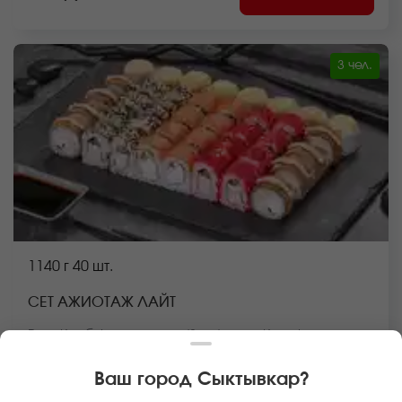
3 чел.
1140 г
40 шт.
СЕТ АЖИОТАЖ ЛАЙТ
Ролл Краб фри темпура (8 шт.), ролл Калифорния в
кунжуте (8 шт.), Цезарь ролл запеченный (8 шт.), ролл
Филадельфия лайт сяке (8 шт.), ролл Калифорния
Ваш город
Сыктывкар
?
классика (8 шт.) *Внешний вид блюда может