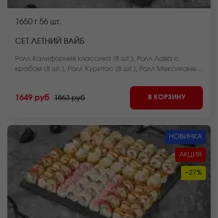
1650 г
56 шт.
СЕТ ЛЕТНИЙ ВАЙБ
Ролл Калифорния классика (8 шт.), Ролл Лава с
крабом (8 шт.), Ролл Куритос (8 шт.), Ролл Мексиканец
(8 шт.), Ролл Чикен фри хот запеченный (8 шт.),
Чесночный цезарь ролл (8 шт.), Ролл Оливье темпура
В КОРЗИНУ
1649 руб
1863 руб
(8 шт.) *Внешний вид блюда может отличаться от фото
на сайте.
НОВИНКА
АКЦИЯ
−27%