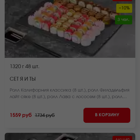
−10%
3 чел.
1320 г
48 шт.
СЕТ Я И ТЫ
Ролл Калифорния классика (8 шт.), ролл Филадельфия
лайт сяке (8 шт.), ролл Лава с лососем (8 шт.), ролл
Темпурный с беконом (8 шт.), ролл Мистер крабс
запеченный (8 шт.), ролл Бекон лайт темпура (8 шт.)
В КОРЗИНУ
1559 руб
1734 руб
*Внешний вид блюда может отличаться от фото на
сайте.