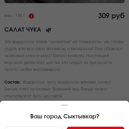
309 руб
Вес:
130 г
САЛАТ ЧУКА
🌿
Эти водоросли такие "чуканутые" на полезности, что готовы
отдать вам все свои витамины и минералы! Они обожают
ореховый соус и хруст белого кунжута. Настоящий
морской деликатес для тех, кто следит за фигурой (и
просто любит вкусненькое).
Состав:
Водоросли чука, водоросли вакамэ, кунжут
белый, соус ореховый *Внешний вид блюда может
отличаться от фото на сайте.
За покупку вам будет начислено
9
баллов
Ваш город
Сыктывкар
?
Карта доставки