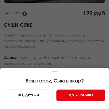
129 руб
Вес:
30 г
СУШИ СЯКЕ
Плывет-плывет кораблик. На кораблик лососик
взобрался. Вперед к приключениям - бороздить просторы
столов обеденных!
Состав:
Лосось, рис. *Внешний вид блюда может
отличаться от фото на сайте.
За покупку вам будет начислено
3
баллов
Ваш город
Сыктывкар
?
Карта доставки
НЕТ, ДРУГОЙ
ДА, СПАСИБО
Главная
Роллы и суши
Суши сяке