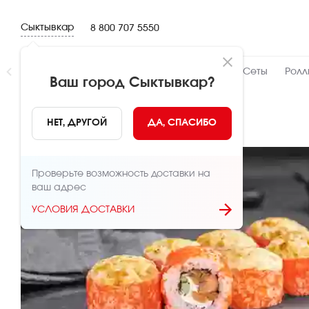
Сыктывкар
8 800 707 5550
Новинки
👍 Народный
👨‍🍳 От шефа
Сеты
Ролл
Ваш город
Сыктывкар
?
НАЗАД
НЕТ, ДРУГОЙ
ДА, СПАСИБО
Проверьте возможность доставки на
ваш адрес
УСЛОВИЯ ДОСТАВКИ