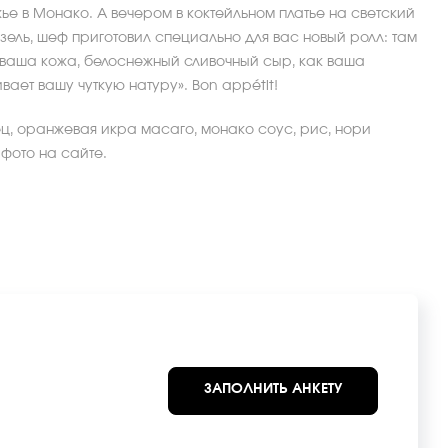
ье в Монако. А вечером в коктейльном платье на светский
зель, шеф приготовил специально для вас новый ролл: там
к ваша кожа, белоснежный сливочный сыр, как ваша
ает вашу чуткую натуру». Bon appétit!
ец, оранжевая икра масаго, монако соус, рис, нори
 фото на сайте.
ЗАПОЛНИТЬ АНКЕТУ