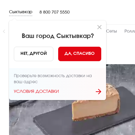
Сыктывкар
8 800 707 5550
Новинки
👍 Народный
👨‍🍳 От шефа
Сеты
Ролл
Ваш город
Сыктывкар
?
НАЗАД
НЕТ, ДРУГОЙ
ДА, СПАСИБО
Проверьте возможность доставки на
ваш адрес
УСЛОВИЯ ДОСТАВКИ