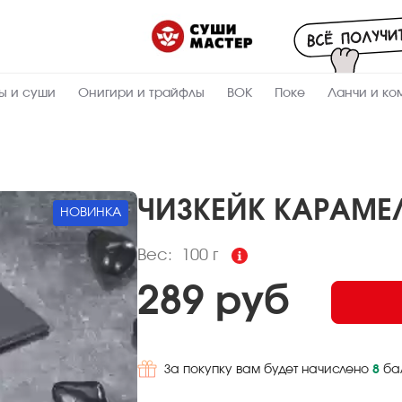
Пищевая
ценность
:
100
Вес, г
ы и суши
Онигири и трайфлы
ВОК
Поке
Ланчи и ко
17.5
Жиры, г
4.5
Белки, г
23
Углеводы,
г
ЧИЗКЕЙК КАРАМЕ
НОВИНКА
266
Ккал
Вес:
100 г
289 руб
За покупку вам будет начислено
8
ба