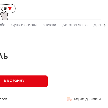
Мас
-
зак
и
дос
суш
ролл
мбо
Супы и салаты
Закуски
Детское меню
Десерт
сето
WO
в
Сык
ЛЬ
В КОРЗИНУ
Карта доставки
ллов